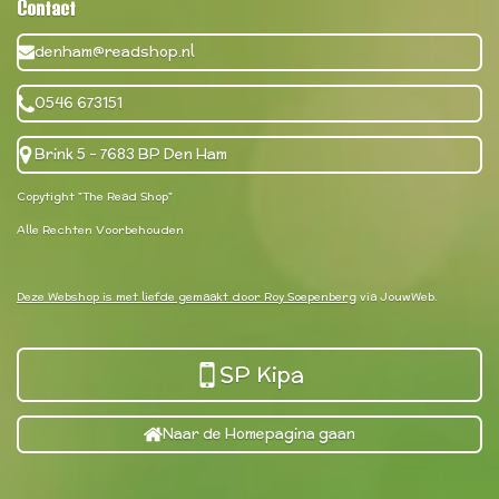
Contact
denham@readshop.nl
0546 673151
Brink 5 - 7683 BP Den Ham
Copytight "The Read Shop"
Alle Rechten Voorbehouden
Deze Webshop is met liefde gemaakt door Roy Soepenberg
via JouwWeb.
SP Kipa
Naar de Homepagina gaan