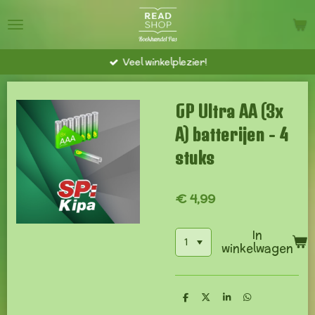
Ga
direct
naar
Veel winkelplezier!
de
hoofdinhoud
GP Ultra AA (3x
A) batterijen - 4
stuks
€ 4,99
In
winkelwagen
D
D
S
D
e
e
h
e