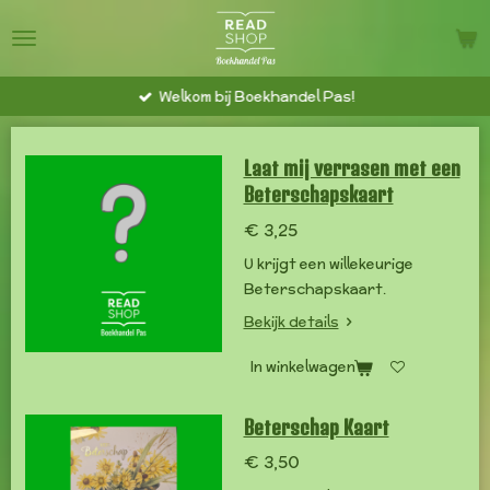
Ga
direct
naar
Welkom bij Boekhandel Pas!
de
hoofdinhoud
Laat mij verrasen met een
Beterschapskaart
€ 3,25
U krijgt een willekeurige
Beterschapskaart.
Bekijk details
In winkelwagen
Beterschap Kaart
€ 3,50