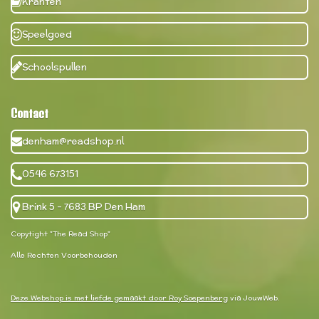
Kranten
Speelgoed
Schoolspullen
Contact
denham@readshop.nl
0546 673151
Brink 5 - 7683 BP Den Ham
Copytight "The Read Shop"
Alle Rechten Voorbehouden
Deze Webshop is met liefde gemaakt door Roy Soepenberg
via JouwWeb.