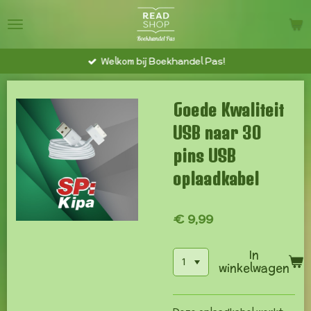
Ga
direct
naar
Welkom bij Boekhandel Pas!
de
hoofdinhoud
Goede Kwaliteit
USB naar 30
pins USB
oplaadkabel
€ 9,99
In
winkelwagen