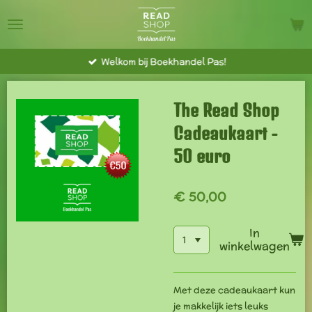
Ga
direct
naar
Welkom bij Boekhandel Pas!
de
hoofdinhoud
The Read Shop
Cadeaukaart -
50 euro
€ 50,00
In
winkelwagen
Met deze cadeaukaart kun
je makkelijk iets leuks