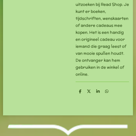
uitzoeken bij Read Shop. Je
kunt er boeken,
tijdschriften, wenskaarten
of andere cadeaus mee
kopen. Het is een handig
en origineel cadeau voor
iemand die graag leest of
van mooie spullen houdt.
De ontvanger kan hem
gebruiken in de winkel of
online.
D
D
S
D
e
e
h
e
l
e
a
l
e
l
r
e
n
e
n