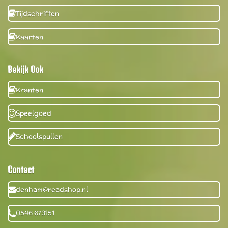
Tijdschriften
Kaarten
Bekijk Ook
Kranten
Speelgoed
Schoolspullen
Contact
denham@readshop.nl
0546 673151