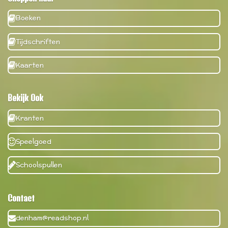
Boeken
Tijdschriften
Kaarten
Bekijk Ook
Kranten
Speelgoed
Schoolspullen
Contact
denham@readshop.nl