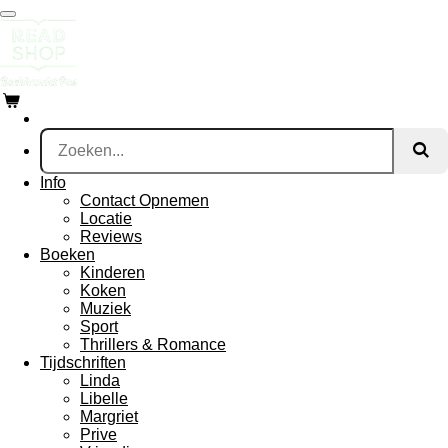
Ga
direct
naar
de
hoofdinhoud
Info
Contact Opnemen
Locatie
Reviews
Boeken
Kinderen
Koken
Muziek
Sport
Thrillers & Romance
Tijdschriften
Linda
Libelle
Margriet
Prive