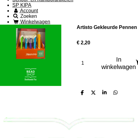
SP KIPA
Account
Zoeken
Winkelwagen
Artisto Gekleurde Pennen
€ 2,20
In
winkelwagen
D
D
S
D
e
e
h
e
l
e
a
l
e
l
r
e
n
e
n