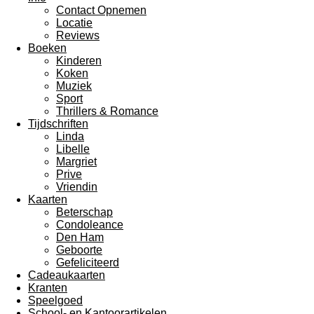
Contact Opnemen
Locatie
Reviews
Boeken
Kinderen
Koken
Muziek
Sport
Thrillers & Romance
Tijdschriften
Linda
Libelle
Margriet
Prive
Vriendin
Kaarten
Beterschap
Condoleance
Den Ham
Geboorte
Gefeliciteerd
Cadeaukaarten
Kranten
Speelgoed
School- en Kantoorartikelen