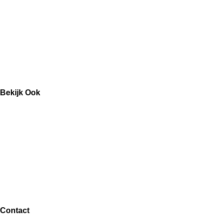
Tijdschriften
Kaarten
Bekijk Ook
Kranten
Speelgoed
Schoolspullen
Contact