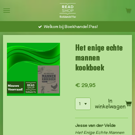
Ga
direct
naar
Welkom bij Boekhandel Pas!
de
hoofdinhoud
Het enige echte
mannen
kookboek
€ 29,95
In
winkelwagen
Jesse van der Velde
Het Enige Echte Mannen