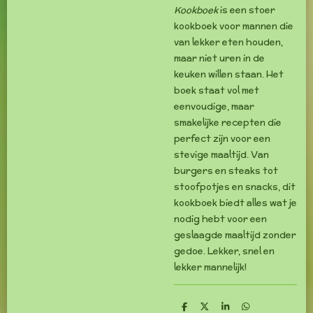
Kookboek
is een stoer
kookboek voor mannen die
van lekker eten houden,
maar niet uren in de
keuken willen staan. Het
boek staat vol met
eenvoudige, maar
smakelijke recepten die
perfect zijn voor een
stevige maaltijd. Van
burgers en steaks tot
stoofpotjes en snacks, dit
kookboek biedt alles wat je
nodig hebt voor een
geslaagde maaltijd zonder
gedoe. Lekker, snel en
lekker mannelijk!
D
D
S
D