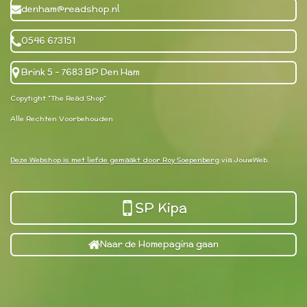
denham@readshop.nl
0546 673151
Brink 5 - 7683 BP Den Ham
Copytight "The Read Shop"
Alle Rechten Voorbehouden
Deze Webshop is met liefde gemaakt door Roy Soepenberg
via JouwWeb.
SP Kipa
Naar de Homepagina gaan