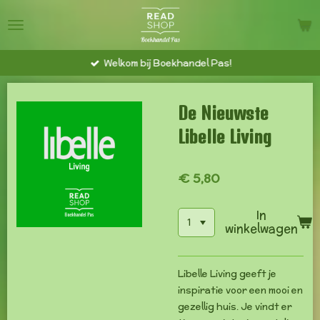
Ga
direct
naar
Welkom bij Boekhandel Pas!
de
hoofdinhoud
De Nieuwste
Libelle Living
€ 5,80
In
winkelwagen
Libelle Living geeft je
inspiratie voor een mooi en
gezellig huis. Je vindt er