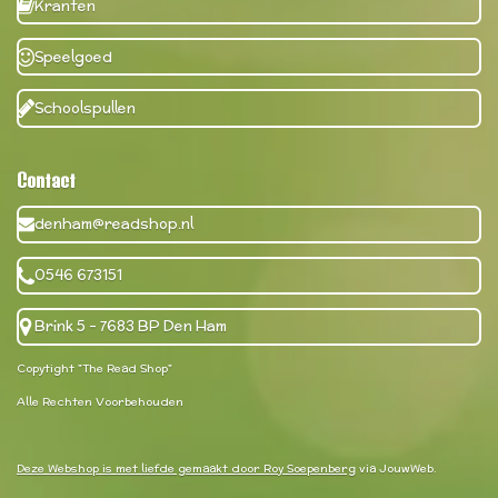
Kranten
Speelgoed
Schoolspullen
Contact
denham@readshop.nl
0546 673151
Brink 5 - 7683 BP Den Ham
Copytight "The Read Shop"
Alle Rechten Voorbehouden
Deze Webshop is met liefde gemaakt door Roy Soepenberg
via JouwWeb.