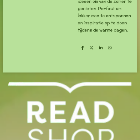
ideeën om van de zomer te
genieten. Perfect om
lekker mee te ontspannen
en inspiratie op te doen
tijdens de warme dagen.
D
D
S
D
e
e
h
e
l
e
a
l
e
l
r
e
n
e
n