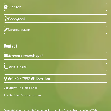
Kranten
Speelgoed
Schoolspullen
Contact
denham@readshop.nl
0546 673151
Brink 5 - 7683 BP Den Ham
Copytight "The Read Shop"
Alle Rechten Voorbehouden
Deze Webshop is met liefde gemaakt door Roy Soepenberg
via JouwWeb.