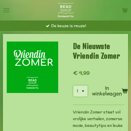
Ga
direct
naar
De keuze is reuze!
de
hoofdinhoud
De Nieuwste
Vriendin Zomer
€ 4,99
In
winkelwagen
Vriendin Zomer staat vol
vrolijke verhalen, zomerse
mode, beautytips en leuke