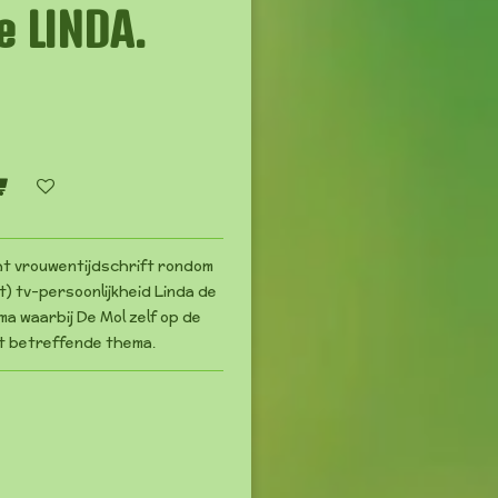
e LINDA.
ht vrouwentijdschrift rondom
) tv-persoonlijkheid Linda de
ma waarbij De Mol zelf op de
het betreffende thema.