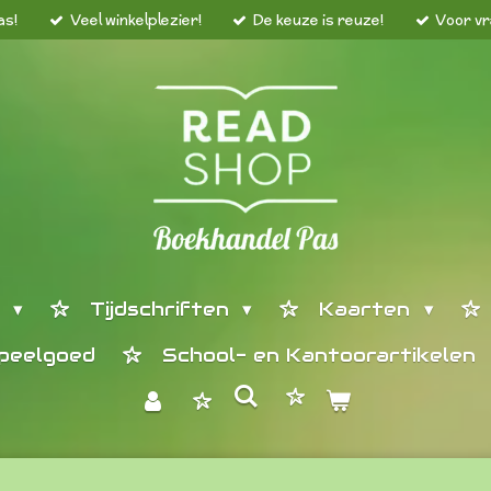
as!
Veel winkelplezier!
De keuze is reuze!
Voor vr
n
Tijdschriften
Kaarten
peelgoed
School- en Kantoorartikelen