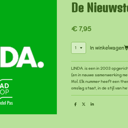
De Nieuwst
€ 7,95
In winkelwagen
LINDA. is een in 2003 opgeric
(en in nauwe samenwerking met
Mol. Elk nummer heeft een the
omslag staat, in de stijl van 
D
D
S
e
e
h
l
e
a
e
l
r
n
e