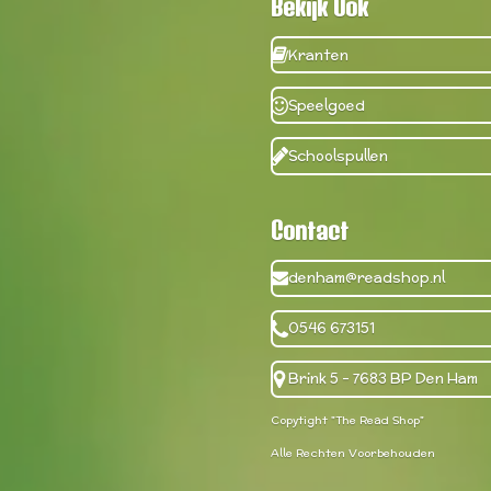
Bekijk Ook
Kranten
Speelgoed
Schoolspullen
Contact
denham@readshop.nl
0546 673151
Brink 5 - 7683 BP Den Ham
Copytight "The Read Shop"
Alle Rechten Voorbehouden