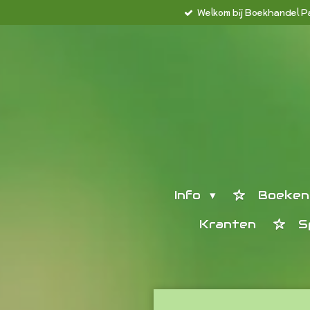
Welkom bij Boekhandel P
Ga
direct
naar
de
hoofdinhoud
Info
Boeke
Kranten
S